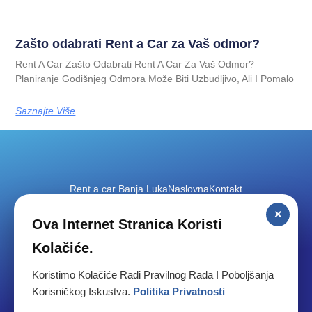
Zašto odabrati Rent a Car za Vaš odmor?
Rent A Car Zašto Odabrati Rent A Car Za Vaš Odmor?
Planiranje Godišnjeg Odmora Može Biti Uzbudljivo, Ali I Pomalo
Saznajte Više
Rent a car Banja Luka
Naslovna
Kontakt
×
Ova Internet Stranica Koristi
Laktaši
Aerodrom
Banja Luka aerodom
Kolačiće.
Koristimo Kolačiće Radi Pravilnog Rada I Poboljšanja
Korisničkog Iskustva.
Politika Privatnosti