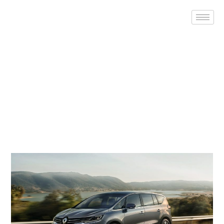
Istražite luksuz i komfor sa
Renault espace u rent a car
agenciji ‘Rent a Car Drive’ u
Banjoj Luci
25 Marta, 2024