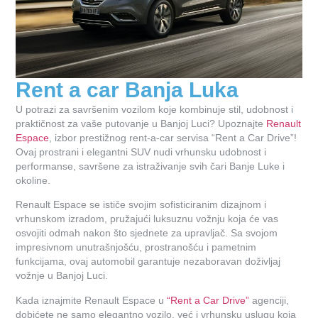
Rent a car Banja Luka
U potrazi za savršenim vozilom koje kombinuje stil, udobnost i
praktičnost za vaše putovanje u Banjoj Luci? Upoznajte
Renault
Espace
, izbor prestižnog rent-a-car servisa “Rent a Car Drive”!
Ovaj prostrani i elegantni SUV nudi vrhunsku udobnost i
performanse, savršene za istraživanje svih čari Banje Luke i
okoline.
Renault Espace se ističe svojim sofisticiranim dizajnom i
vrhunskom izradom, pružajući luksuznu vožnju koja će vas
osvojiti odmah nakon što sjednete za upravljač. Sa svojom
impresivnom unutrašnjošću, prostranošću i pametnim
funkcijama, ovaj automobil garantuje nezaboravan doživljaj
vožnje u Banjoj Luci.
Kada iznajmite Renault Espace u
“Rent a Car Drive”
agenciji,
dobićete ne samo elegantno vozilo, već i vrhunsku uslugu koja