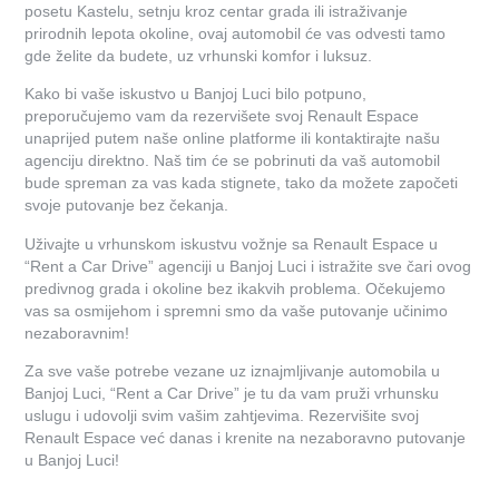
posetu Kastelu, setnju kroz centar grada ili istraživanje
prirodnih lepota okoline, ovaj automobil će vas odvesti tamo
gde želite da budete, uz vrhunski komfor i luksuz.
Kako bi vaše iskustvo u Banjoj Luci bilo potpuno,
preporučujemo vam da rezervišete svoj Renault Espace
unaprijed putem naše online platforme ili kontaktirajte našu
agenciju direktno. Naš tim će se pobrinuti da vaš automobil
bude spreman za vas kada stignete, tako da možete započeti
svoje putovanje bez čekanja.
Uživajte u vrhunskom iskustvu vožnje sa Renault Espace u
“Rent a Car Drive” agenciji u Banjoj Luci i istražite sve čari ovog
predivnog grada i okoline bez ikakvih problema. Očekujemo
vas sa osmijehom i spremni smo da vaše putovanje učinimo
nezaboravnim!
Za sve vaše potrebe vezane uz iznajmljivanje automobila u
Banjoj Luci, “Rent a Car Drive” je tu da vam pruži vrhunsku
uslugu i udovolji svim vašim zahtjevima. Rezervišite svoj
Renault Espace već danas i krenite na nezaboravno putovanje
u Banjoj Luci!