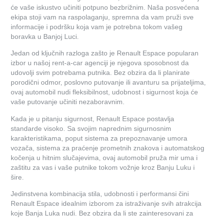
će vaše iskustvo učiniti potpuno bezbrižnim. Naša posvećena
ekipa stoji vam na raspolaganju, spremna da vam pruži sve
informacije i podršku koja vam je potrebna tokom vašeg
boravka u Banjoj Luci.
Jedan od ključnih razloga zašto je Renault Espace popularan
izbor u našoj rent-a-car agenciji je njegova sposobnost da
udovolji svim potrebama putnika. Bez obzira da li planirate
porodični odmor, poslovno putovanje ili avanturu sa prijateljima,
ovaj automobil nudi fleksibilnost, udobnost i sigurnost koja će
vaše putovanje učiniti nezaboravnim.
Kada je u pitanju sigurnost, Renault Espace postavlja
standarde visoko. Sa svojim naprednim sigurnosnim
karakteristikama, poput sistema za prepoznavanje umora
vozača, sistema za praćenje prometnih znakova i automatskog
kočenja u hitnim slučajevima, ovaj automobil pruža mir uma i
zaštitu za vas i vaše putnike tokom vožnje kroz Banju Luku i
šire.
Jedinstvena kombinacija stila, udobnosti i performansi čini
Renault Espace idealnim izborom za istraživanje svih atrakcija
koje Banja Luka nudi. Bez obzira da li ste zainteresovani za