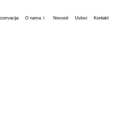
zervacija
O nama
Novosti
Uslovi
Kontakt
 Rent a Car usluga
Vaše putovanje u 
8 Januara, 2025