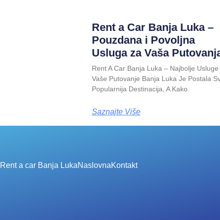
Rent a Car Banja Luka –
Pouzdana i Povolјna
Usluga za Vaša Putovanj
Rent A Car Banja Luka – Najbolje Usluge
Vaše Putovanje Banja Luka Je Postala S
Popularnija Destinacija, A Kako
Saznajte Više
Rent a car Banja Luka
Naslovna
Kontakt