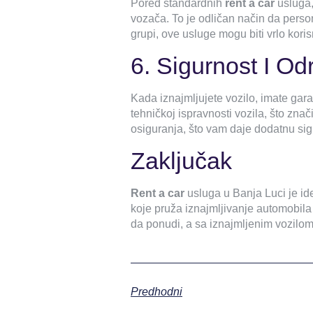
Pored standardnih
rent a car
usluga,
vozača. To je odličan način da person
grupi, ove usluge mogu biti vrlo koris
6. Sigurnost I Od
Kada iznajmljujete vozilo, imate gara
tehničkoj ispravnosti vozila, što zna
osiguranja, što vam daje dodatnu si
Zaključak
Rent a car
usluga u Banja Luci je ide
koje pruža iznajmljivanje automobila
da ponudi, a sa iznajmljenim vozilom,
Predhodni