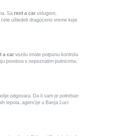
ima. Sa
rent a car
uslugom,
da ćete uštedeti dragoceno vreme koje
t a car
vozilu imate potpunu kontrolu
nju prostora s nepoznatim putnicima.
bolje odgovara. Da li vam je potreban
nih lepota, agencije u Banja Luci