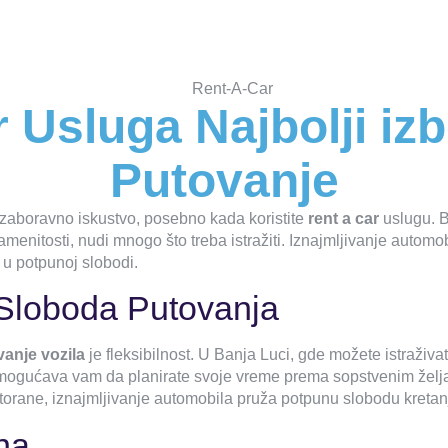
 Usluga Najbolji iz
Putovanje
zaboravno iskustvo, posebno kada koristite
rent a car
uslugu. B
menitosti, nudi mnogo što treba istražiti. Iznajmljivanje automob
 u potpunoj slobodi.
I Sloboda Putovanja
vanje vozila
je fleksibilnost. U Banja Luci, gde možete istraživati 
omogućava vam da planirate svoje vreme prema sopstvenim željama
ne restorane, iznajmljivanje automobila pruža potpunu slobodu kretan
na