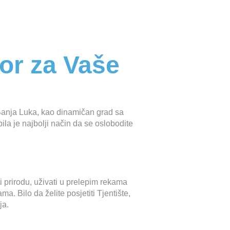
bor za Vaše
anja Luka, kao dinamičan grad sa
ila je najbolji način da se oslobodite
​​prirodu, uživati ​​u prelepim rekama
. Bilo da želite posjetiti Tjentište,
ja.