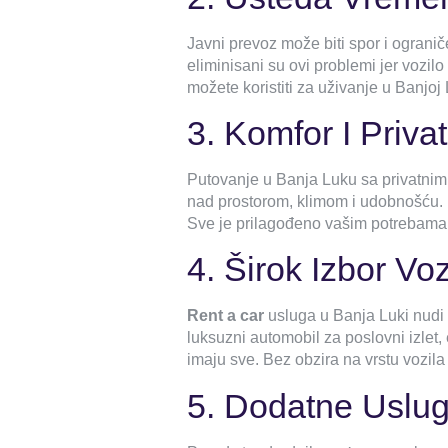
Javni prevoz može biti spor i ogranič
eliminisani su ovi problemi jer vozil
možete koristiti za uživanje u Banjoj 
3. Komfor I Priva
Putovanje u Banja Luku sa privatnim
nad prostorom, klimom i udobnošću. N
Sve je prilagođeno vašim potrebama 
4. Širok Izbor Voz
Rent a car
usluga u Banja Luki nudi 
luksuzni automobil za poslovni izlet,
imaju sve. Bez obzira na vrstu vozila
5. Dodatne Uslu