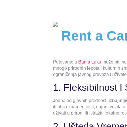
Rent a Car
Putovanje u
Banja Luku
može biti ne
mnogo prirodnih lepota i kulturnih zna
ograničenja javnog prevoza i uživate
1. Fleksibilnost 
Jedna od glavnih prednosti
iznajmlji
ili obići znamenitosti, najam vozila 
uživati ​​u prirodi ili istražiti lokal
2. Ušteda Vreme