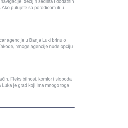
avigacije, dečijih sedišta i dodatnih
. Ako putujete sa porodicom ili u
car agencije u Banja Luki brinu o
ma. Takođe, mnoge agencije nude opciju
ačin. Fleksibilnost, komfor i sloboda
a Luka je grad koji ima mnogo toga