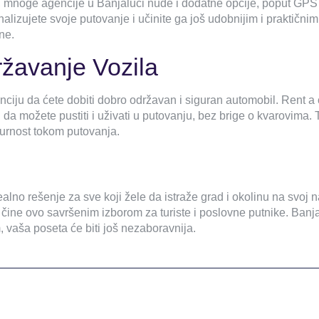
 mnoge agencije u Banjaluci nude i dodatne opcije, poput GPS n
alizujete svoje putovanje i učinite ga još udobnijim i praktičnim
ne.
ržavanje Vozila
nciju da ćete dobiti dobro održavan i siguran automobil. Rent a 
či da možete pustiti i uživati ​​u putovanju, bez brige o kvarovi
gurnost tokom putovanja.
alno rešenje za sve koji žele da istraže grad i okolinu na svoj n
 čine ovo savršenim izborom za turiste i poslovne putnike. Banj
 vaša poseta će biti još nezaboravnija.