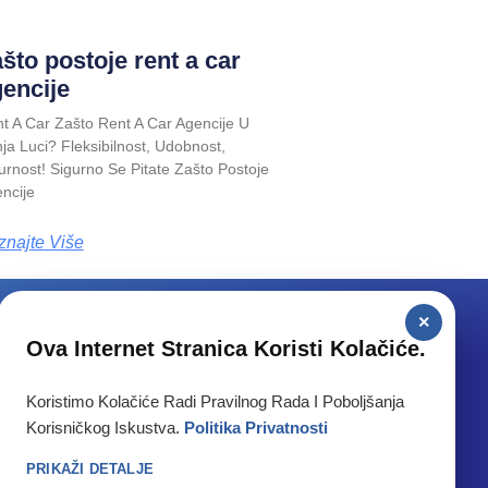
što postoje rent a car
encije
t A Car Zašto Rent A Car Agencije U
ja Luci? Fleksibilnost, Udobnost,
urnost! Sigurno Se Pitate Zašto Postoje
ncije
znajte Više
×
Ova Internet Stranica Koristi Kolačiće.
anja Luka aerodom
Koristimo Kolačiće Radi Pravilnog Rada I Poboljšanja
Korisničkog Iskustva.
Politika Privatnosti
PRIKAŽI DETALJE