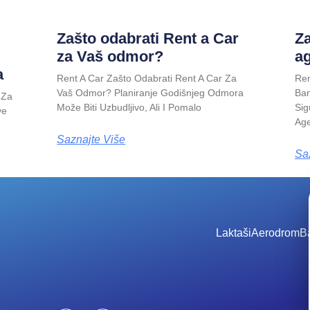
Zašto odabrati Rent a Car
Za
za Vaš odmor?
ag
a
Rent A Car Zašto Odabrati Rent A Car Za
Ren
Vaš Odmor? Planiranje Godišnjeg Odmora
Ban
 Za
Može Biti Uzbudljivo, Ali I Pomalo
Sig
ve
Age
Saznajte Više
Sa
Laktaši
Aerodrom
B