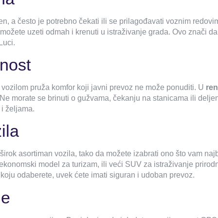
en, a često je potrebno čekati ili se prilagođavati voznim redov
o možete uzeti odmah i krenuti u istraživanje grada. Ovo znači 
Luci.
tnost
 vozilom pruža komfor koji javni prevoz ne može ponuditi. U
ren
e morate se brinuti o gužvama, čekanju na stanicama ili delje
i željama.
ila
širok asortiman vozila, tako da možete izabrati ono što vam naj
 ekonomski model za turizam, ili veći SUV za istraživanje prirod
 koju odaberete, uvek ćete imati siguran i udoban prevoz.
ge