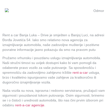
Rent a car Banja Luka – Drive je smješten u Banjoj Luci, na adresi
Đorđa Jovetića 54. Iako smo relativno nova agencija za
iznajmljivanje automobila, naše zadovoljne mušterije i pozitivne
povratne informacije jasno pokazuju da smo na pravom putu
Pružamo vrhunsku i pouzdanu uslugu iznajmljivanja automobila.
Naši stručni timovi su uvijek dostupni kako bi vam pomogli da
odaberete pravo vozilo za vaše putovanje. Sa sposobnošću i
spremnošću da zadovoljimo zahtjevno tržište
rent-a-car
usluga,
brzo i kvalitetno ispunjavamo vaše zahtjeve za kratkoročno ili
dugoročno iznajmljivanje vozila.
Naša vozila su nova, ispravna i redovno servisirana, pružajući vam
sigurnost i pouzdanost tokom putovanja. Osim sigurnosti, brinemo
se i o čistoći i urednosti automobila, što nas čini prvim izborom pri
odabiru
rent-a-car agencije
.