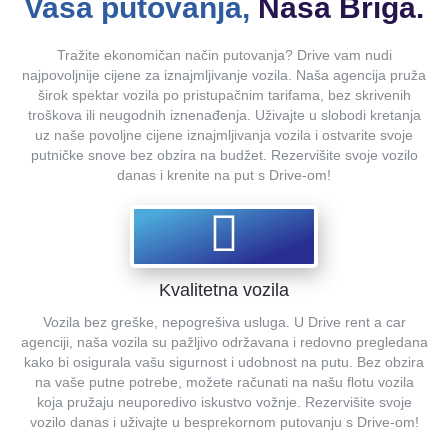
Vaša putovanja,
Naša Briga.
Tražite ekonomičan način putovanja? Drive vam nudi
najpovoljnije cijene za iznajmljivanje vozila. Naša agencija pruža
širok spektar vozila po pristupačnim tarifama, bez skrivenih
troškova ili neugodnih iznenađenja. Uživajte u slobodi kretanja
uz naše povoljne cijene iznajmljivanja vozila i ostvarite svoje
putničke snove bez obzira na budžet. Rezervišite svoje vozilo
danas i krenite na put s Drive-om!
Kvalitetna vozila
Vozila bez greške, nepogrešiva usluga. U Drive rent a car
agenciji, naša vozila su pažljivo održavana i redovno pregledana
kako bi osigurala vašu sigurnost i udobnost na putu. Bez obzira
na vaše putne potrebe, možete računati na našu flotu vozila
koja pružaju neuporedivo iskustvo vožnje. Rezervišite svoje
vozilo danas i uživajte u besprekornom putovanju s Drive-om!