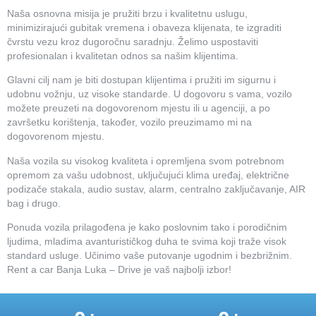
Naša osnovna misija je pružiti brzu i kvalitetnu uslugu,
minimizirajući gubitak vremena i obaveza klijenata, te izgraditi
čvrstu vezu kroz dugoročnu saradnju. Želimo uspostaviti
profesionalan i kvalitetan odnos sa našim klijentima.
Glavni cilj nam je biti dostupan klijentima i pružiti im sigurnu i
udobnu vožnju, uz visoke standarde. U dogovoru s vama, vozilo
možete preuzeti na dogovorenom mjestu ili u agenciji, a po
završetku korištenja, također, vozilo preuzimamo mi na
dogovorenom mjestu.
Naša vozila su visokog kvaliteta i opremljena svom potrebnom
opremom za vašu udobnost, uključujući klima uređaj, električne
podizače stakala, audio sustav, alarm, centralno zaključavanje, AIR
bag i drugo.
Ponuda vozila prilagođena je kako poslovnim tako i porodičnim
ljudima, mladima avanturističkog duha te svima koji traže visok
standard usluge. Učinimo vaše putovanje ugodnim i bezbrižnim.
Rent a car Banja Luka – Drive je vaš najbolji izbor!