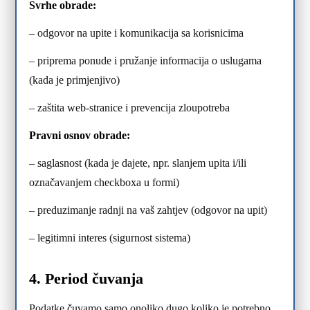
Svrhe obrade:
– odgovor na upite i komunikacija sa korisnicima
– priprema ponude i pružanje informacija o uslugama
(kada je primjenjivo)
– zaštita web-stranice i prevencija zloupotreba
Pravni osnov obrade:
– saglasnost (kada je dajete, npr. slanjem upita i/ili
označavanjem checkboxa u formi)
– preduzimanje radnji na vaš zahtjev (odgovor na upit)
– legitimni interes (sigurnost sistema)
4. Period čuvanja
Podatke čuvamo samo onoliko dugo koliko je potrebno