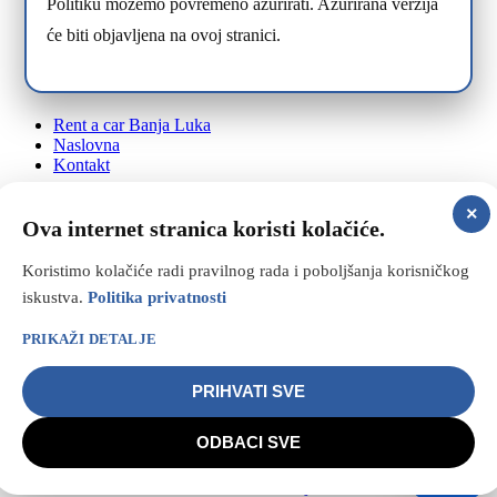
Politiku možemo povremeno ažurirati. Ažurirana verzija
će biti objavljena na ovoj stranici.
Rent a car Banja Luka
Naslovna
Kontakt
×
Ova internet stranica koristi kolačiće.
Laktaši
Aerodrom
Koristimo kolačiće radi pravilnog rada i poboljšanja korisničkog
Banja Luka aerodom
iskustva.
Politika privatnosti
PRIKAŽI DETALJE
PRIHVATI SVE
Politika privatnosti
|
Politika kolačića
|
Pravne informacije
(Impressum)
ODBACI SVE
© Copyright 2024 |
Rent a car DRIVE
| All Rights Reserved |
Powered by
Web dizajn – S