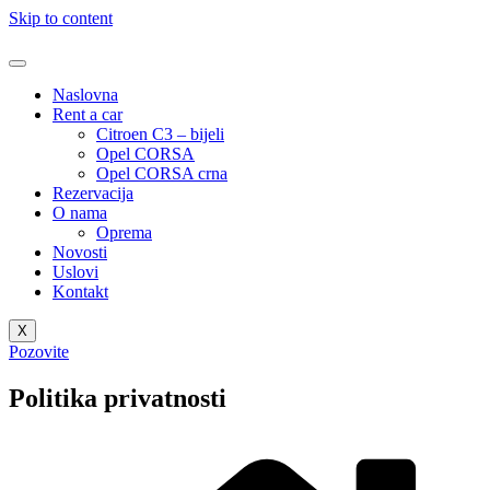
Skip to content
Naslovna
Rent a car
Citroen C3 – bijeli
Opel CORSA
Opel CORSA crna
Rezervacija
O nama
Oprema
Novosti
Uslovi
Kontakt
X
Pozovite
Politika privatnosti