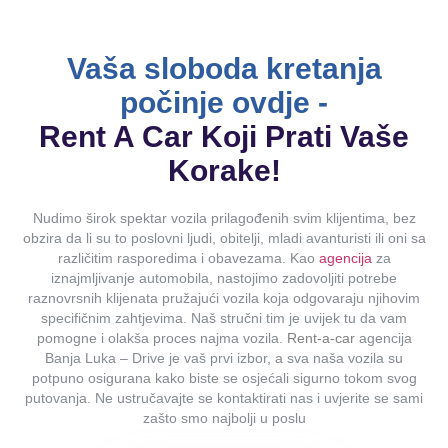
Vaša sloboda kretanja
počinje ovdje -
Rent A Car Koji Prati Vaše
Korake!
Nudimo širok spektar vozila prilagođenih svim klijentima, bez
obzira da li su to poslovni ljudi, obitelji, mladi avanturisti ili oni sa
različitim rasporedima i obavezama. Kao
agencija
za
iznajmljivanje automobila, nastojimo zadovoljiti potrebe
raznovrsnih klijenata pružajući vozila koja odgovaraju njihovim
specifičnim zahtjevima. Naš stručni tim je uvijek tu da vam
pomogne i olakša proces najma vozila.
Rent-a-car
agencija
Banja Luka – Drive je vaš prvi izbor, a sva naša vozila su
potpuno osigurana kako biste se osjećali sigurno tokom svog
putovanja. Ne ustručavajte se kontaktirati nas i uvjerite se sami
zašto smo najbolji u poslu