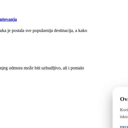
Putovanja
a je postala sve popularnija destinacija, a kako
njeg odmora može biti uzbudljivo, ali i pomalo
Ova
Kori
isku
PRI