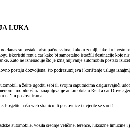
JA LUKA
 no danas su postale pristupačne svima, kako u zemlji, tako i u inostrans
gu iskoristiti rent a car kako bi samostalno istražili destinacije koje 
tanke. Zato ne iznenađuje što je iznajmljivanje automobila postalo izuz
vno postaju dozvoljena, što podrazumijeva i korištenje usluga iznajml
automobil, a želite ugoditi sebi ili svojim saputnicima osiguravajući ud
menom i mobilnošću. Iznajmljivanje automobila u Rent a car Drive age
em u našim poslovnicama.
. Posjetite našu web stranicu ili poslovnice i uvjerite se sami!
radske automobile, vozila srednje veličine, terence, luksuzne limuzine i