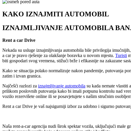
KAKO IZNAJMITI AUTOMOBIL
IZNAJMLJIVANJE AUTOMOBILA BAN
Rent a car Drive
Nekada su usluge iznajmljivanja automobila bile privilegija imućnijih,
a car je pravo rješenje za olakšanje boravka u novom mjestu.
Turisti
mo
biti gospodari svog vremena, stižući brže i efikasnije na zakazane sas
Kako se situacija polako normalizuje nakon pandemije, putovanja pono
zatim i izvan granica.
Najčešći razlozi za
iznajmljivanje automobila
su kada nemate vlastiti 
prilikom poslovnih putovanja kako bi imali potpunu kontrolu nad vre
vozilo rezervišete online ili se posavjetujete s našim stručnim osoblj
Rent a car Drive je vaš najsigurniji izbor za udobno i sigurno putovanje
Naša rent-a-car agencija nudi širok spektar vozila, uključujući male g