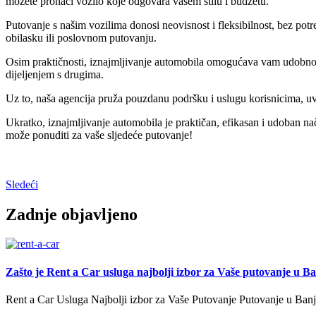
možete pronaći vozilo koje odgovara vašem stilu i budžetu.
Putovanje s našim vozilima donosi neovisnost i fleksibilnost, bez potrebe
obilasku ili poslovnom putovanju.
Osim praktičnosti, iznajmljivanje automobila omogućava vam udobnost
dijeljenjem s drugima.
Uz to, naša agencija pruža pouzdanu podršku i uslugu korisnicima, uv
Ukratko, iznajmljivanje automobila je praktičan, efikasan i udoban nač
može ponuditi za vaše sljedeće putovanje!
Sledeći
Zadnje objavljeno
Zašto je Rent a Car usluga najbolji izbor za Vaše putovanje u B
Rent a Car Usluga Najbolji izbor za Vaše Putovanje Putovanje u Banj