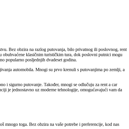
tvu. Bez obzira na razlog putovanja, bilo privatnog ili poslovnog, rent
nisu obuhvaćene klasičnim turističkim tura, dok poslovni putnici mogu
etno popularno posljednjih dvadeset godina.
jivanja automobila. Mnogi su prvo krenuli s putovanjima po zemlji, a
obno i sigurno putovanje. Također, mnogi se odlučuju za rent a car
nciji je jednostavno uz moderne tehnologije, omogućavajući vam da
 još mnogo toga. Bez obzira na vaše potrebe i preferencije, kod nas