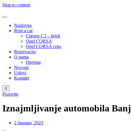
Skip to content
Naslovna
Rent a car
Citroen C3 – bijeli
Opel CORSA
Opel CORSA crna
Rezervacija
O nama
Oprema
Novosti
Uslovi
Kontakt
X
Pozovite
Iznajmljivanje automobila Ban
2 Januara, 2023