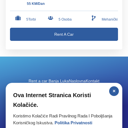
55 KM/Dan
5Torbi
5 Osoba
Mehanički
Rent A Car
Rent a car Banja Luka
Naslovna
Kontakt
×
Ova Internet Stranica Koristi
Laktaši
Aerodrom
Banja Luka aerodom
Kolačiće.
Koristimo Kolačiće Radi Pravilnog Rada I Poboljšanja
Korisničkog Iskustva.
Politika Privatnosti