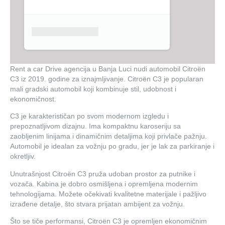
Product placeholder
Rent a car Drive agencija u Banja Luci nudi automobil Citroën
C3 iz 2019. godine za iznajmljivanje. Citroën C3 je popularan
mali gradski automobil koji kombinuje stil, udobnost i
ekonomičnost.
C3 je karakterističan po svom modernom izgledu i
prepoznatljivom dizajnu. Ima kompaktnu karoseriju sa
zaobljenim linijama i dinamičnim detaljima koji privlače pažnju.
Automobil je idealan za vožnju po gradu, jer je lak za parkiranje i
okretljiv.
Unutrašnjost Citroën C3 pruža udoban prostor za putnike i
vozača. Kabina je dobro osmišljena i opremljena modernim
tehnologijama. Možete očekivati kvalitetne materijale i pažljivo
izrađene detalje, što stvara prijatan ambijent za vožnju.
Što se tiče performansi, Citroën C3 je opremljen ekonomičnim