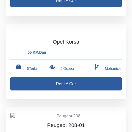
Rent A Car
Opel Korsa
55 KM/Dan
5Torbi
5 Osoba
Mehanički
Rent A Car
Peugeot 208-01