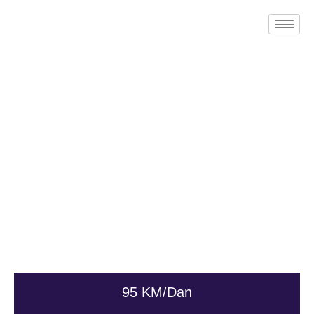
Renault ESPACE
Naslovna
Sva vozila
Renault ESPACE
95 KM/Dan